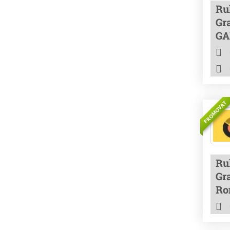
Ru
Gr
GA
PROMOVAT
Ru
Gra
Ro