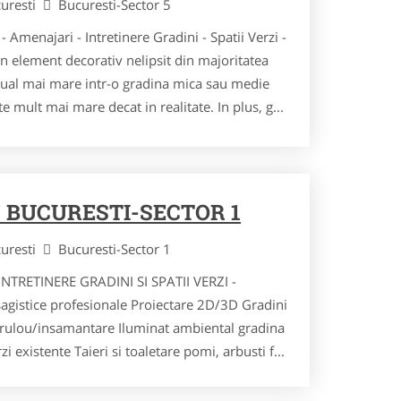
curesti
Bucuresti-Sector 5
Amenajari - Intretinere Gradini - Spatii Verzi -
 element decorativ nelipsit din majoritatea
izual mai mare intr-o gradina mica sau medie
e mult mai mare decat in realitate. In plus, g...
 BUCURESTI-SECTOR 1
curesti
Bucuresti-Sector 1
TRETINERE GRADINI SI SPATII VERZI -
gistice profesionale Proiectare 2D/3D Gradini
on rulou/insamantare Iluminat ambiental gradina
rzi existente Taieri si toaletare pomi, arbusti f...