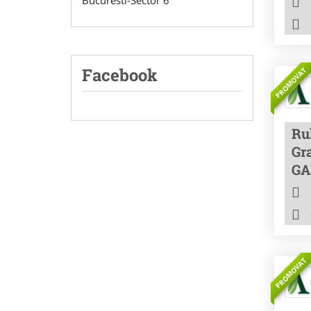
Bucuresti-Sector 6
Facebook
PROMOVAT
Ru
Gr
GA
PROMOVAT