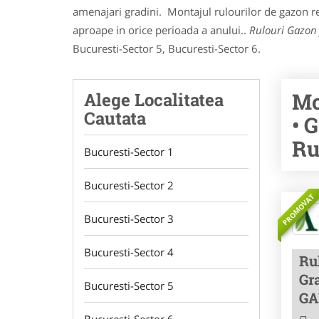
amenajari gradini. Montajul rulourilor de gazon r
aproape in orice perioada a anului..
Rulouri Gazon 
Bucuresti-Sector 5, Bucuresti-Sector 6.
Mo
Alege Localitatea
Cautata
• 
Ru
Bucuresti-Sector 1
Bucuresti-Sector 2
PROMOVAT
Bucuresti-Sector 3
Bucuresti-Sector 4
Ru
Gr
Bucuresti-Sector 5
GA