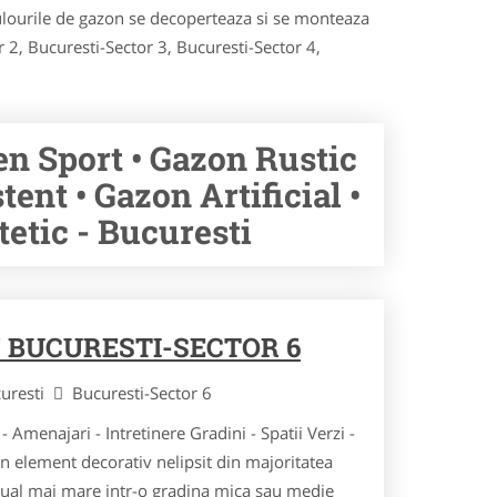
ulourile de gazon se decoperteaza si se monteaza
r 2, Bucuresti-Sector 3, Bucuresti-Sector 4,
n Sport • Gazon Rustic
ent • Gazon Artificial •
etic - Bucuresti
 BUCURESTI-SECTOR 6
curesti
Bucuresti-Sector 6
Amenajari - Intretinere Gradini - Spatii Verzi -
 element decorativ nelipsit din majoritatea
izual mai mare intr-o gradina mica sau medie