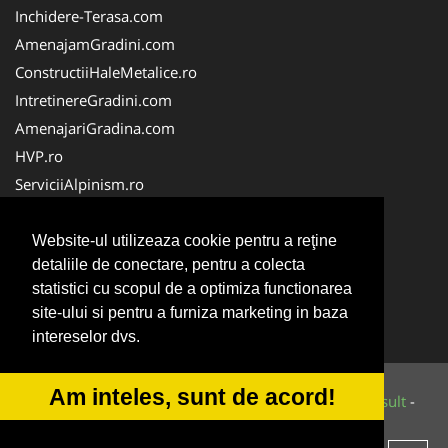
Inchidere-Terasa.com
AmenajamGradini.com
ConstructiiHaleMetalice.ro
IntretinereGradini.com
AmenajariGradina.com
HVP.ro
ServiciiAlpinism.ro
Teren-Sintetic.ro
Alpinist-Utilitar.com
Website-ul utilizeaza cookie pentru a reţine
detaliile de conectare, pentru a colecta
AmenajariSpatiiVerzi.com
statistici cu scopul de a optimiza functionarea
CuratenieSpatiiComerciale.ro
site-ului si pentru a furniza marketing in baza
PlanteDecorative.com
intereselor dvs.
Am inteles, sunt de acord!
© 2014-2026 Powered by
VilonMedia
&
Tokaido Consult
-
ANPC
SOL