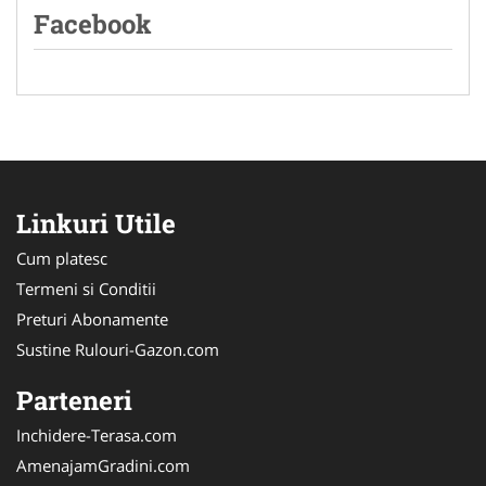
Facebook
Linkuri Utile
Cum platesc
Termeni si Conditii
Preturi Abonamente
Sustine Rulouri-Gazon.com
Parteneri
Inchidere-Terasa.com
AmenajamGradini.com