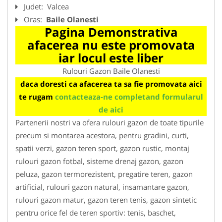
Judet:
Valcea
Oras:
Baile Olanesti
Pagina Demonstrativa
afacerea nu este promovata
iar locul este liber
Rulouri Gazon Baile Olanesti
daca doresti ca afacerea ta sa fie promovata aici
te rugam
contacteaza-ne completand formularul
de aici
Partenerii nostri va ofera rulouri gazon de toate tipurile
precum si montarea acestora, pentru gradini, curti,
spatii verzi, gazon teren sport, gazon rustic, montaj
rulouri gazon fotbal, sisteme drenaj gazon, gazon
peluza, gazon termorezistent, pregatire teren, gazon
artificial, rulouri gazon natural, insamantare gazon,
rulouri gazon matur, gazon teren tenis, gazon sintetic
pentru orice fel de teren sportiv: tenis, baschet,