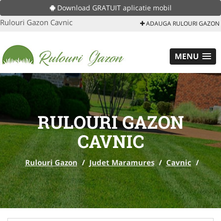
Download GRATUIT aplicatie mobil
Rulouri Gazon Cavnic
ADAUGA RULOURI GAZON
MENU
RULOURI GAZON
CAVNIC
Rulouri Gazon
/
Judet Maramures
/
Cavnic
/