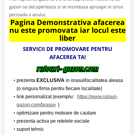
gazon se decoperteaza si se monteaza aproape in orice
perioada a anului.
Pagina Demonstrativa afacerea
nu este promovata iar locul este
liber
SERVICII DE PROMOVARE PENTRU
AFACEREA TA!
prezenta
EXCLUSIVA
in orasul/localitatea aleasa
(o singura firma pentru fiecare localitate)
link personalizat (exemplu:
https://www.rulouri-
gazon.com/brasov
)
optimizare pentru motoare de cautare
prezenta activa pe retelele sociale
suport tehnic