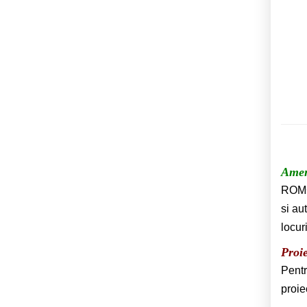
Amena
ROMGA
si au
locur
Proie
Pentr
proie