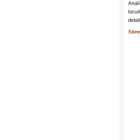
Anali
locur
detal
Sitem