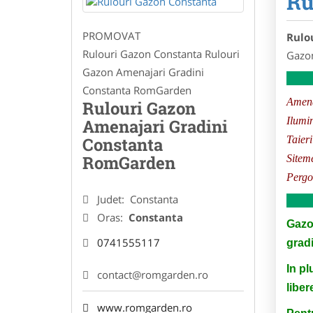
Ru
PROMOVAT
Rulo
Rulouri Gazon Constanta Rulouri
Gazon
Gazon Amenajari Gradini
Constanta RomGarden
Amena
Rulouri Gazon
Ilumi
Amenajari Gradini
Constanta
Taieri
RomGarden
Siteme
Pergo
Judet:
Constanta
Oras:
Constanta
Gazon
0741555117
gradi
In pl
contact@romgarden.ro
liber
www.romgarden.ro