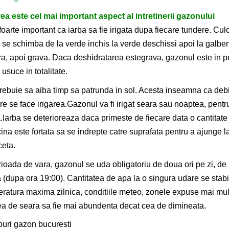
rea este cel mai important aspect al intretinerii gazonului
foarte important ca iarba sa fie irigata dupa fiecare tundere. Cu
se schimba de la verde inchis la verde deschissi apoi la galbe
a, apoi grava. Daca deshidratarea estegrava, gazonul este in per
 usuce in totalitate.
rebuie sa aiba timp sa patrunda in sol. Acesta inseamna ca debitu
re se face irigarea.Gazonul va fi irigat seara sau noaptea, pentr
.Iarba se deterioreaza daca primeste de fiecare data o cantitate i
ina este fortata sa se indrepte catre suprafata pentru a ajunge la
ceta.
rioada de vara, gazonul se uda obligatoriu de doua ori pe zi, de 
a (dupa
ora 19:00). Cantitatea de apa la o singura udare se stabi
eratura maxima
zilnica, conditiile meteo, zonele expuse mai mu
a de seara sa fie
mai abundenta decat cea de dimineata.