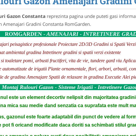
louri Gazon Amenajari Gradini
uri Gazon Constanta
reprezinta pagina unde puteti gasi informat
 Amenajari Gradini Constanta RomGarden.
ROMGARDEN
- AMENAJARI - INTRETINERE GRADI
jari peisagistice profesionale
Proiectare 2D/3D Gradini si Spatii Verzi
nat ambiental gradina
Intretinere gradini si spatii verzi existente
 si toaletare pomi, arbusti fructiferi, vita de vie, tundere gard viu
Aplicar
 automatizate de irigatii
Plante ornamentale, flori, arbori, arbusti, con
le de gradina
Amenajare Spatii de relaxare in gradina
Executie Alei pi
Montaj Rulouri Gazon - Sisteme Irigatii - Intretinere Gazo
ul este un element decortiv nelipsit din majoritatea gradinil
na mica sau medie dand senzatia ca suprafata este mult mai 
us, gazonul este foarte adaptabil din punct de vedere al for
e pot fi oricand modificate daca doriti sa schimbati stilul grad