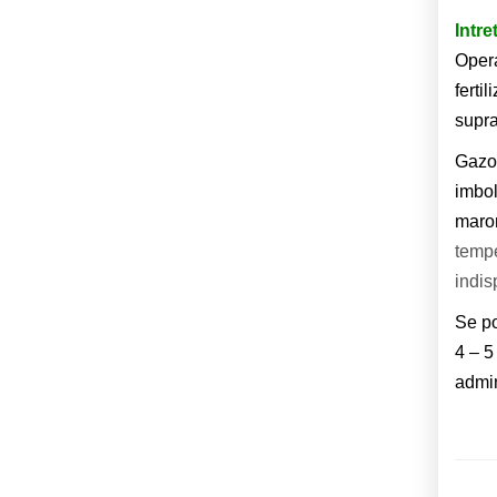
Intre
Opera
ferti
supra
Gazon
imbol
maron
tempe
indis
Se po
4 – 5
admin