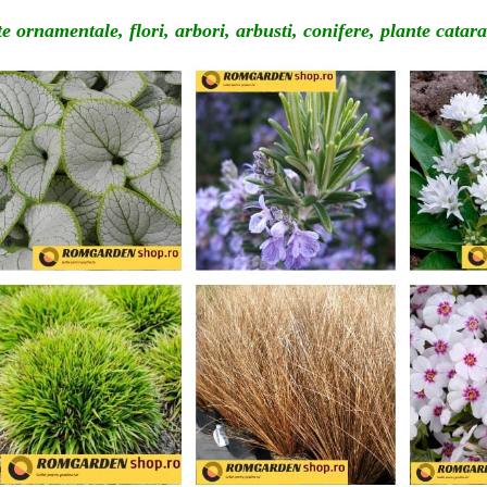
e ornamentale, flori, arbori, arbusti, conifere,
plante catara