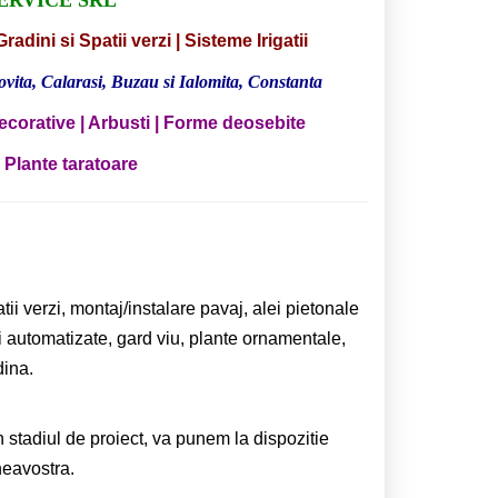
Gradini si Spatii verzi | Sisteme Irigatii
vita, Calarasi, Buzau si Ialomita, Constanta
ecorative | Arbusti | Forme deosebite
| Plante taratoare
 verzi, montaj/instalare pavaj, alei pietonale
tii automatizate, gard viu, plante ornamentale,
dina.
n stadiul de proiect, va punem la dispozitie
neavostra.