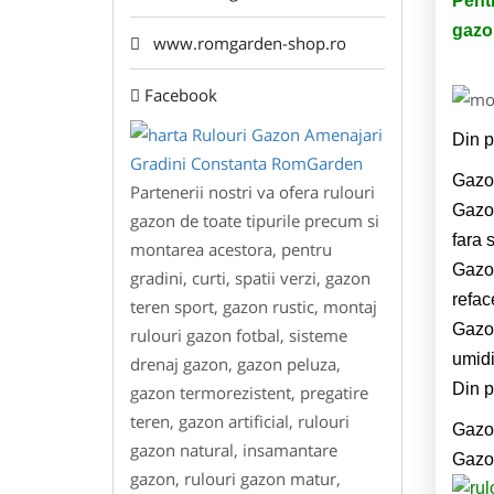
Pentr
gazo
www.romgarden-shop.ro
Facebook
Din p
Gazon
Partenerii nostri va ofera rulouri
Gazon
gazon de toate tipurile precum si
fara 
montarea acestora, pentru
Gazon
gradini, curti, spatii verzi, gazon
refac
teren sport, gazon rustic, montaj
Gazon
rulouri gazon fotbal, sisteme
umidi
drenaj gazon, gazon peluza,
Din p
gazon termorezistent, pregatire
teren, gazon artificial, rulouri
Gazon
gazon natural, insamantare
Gazon
gazon, rulouri gazon matur,