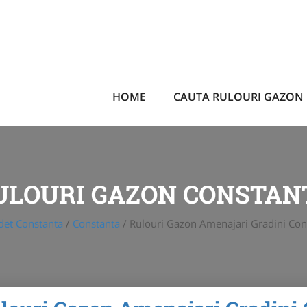
HOME
CAUTA RULOURI GAZON
ULOURI GAZON CONSTAN
det Constanta
/
Constanta
/
Rulouri Gazon Amenajari Gradini Co