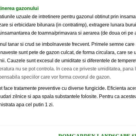
tinerea gazonului
tiunile uzuale de intretinere pentru gazonul obtinut prin insam
lizare si erbicidare bilunara (in contratimp), extragere lunara burui
insamantarea de toamna/primavara si aerarea (de doua ori pe a
ul tanar si crud se imbolnaveste frecvent. Primele semne care
naveste sunt pete de gazon culcat, de forma circulara, care se u
ii. Cauzele sunt excesul de umiditate si diferentele de temperet
ratura nu se pot controla. In ceea ce priveste umiditatea, pana 
pensabila speciilor care vor forma covorul de gazon.
t face tratamente preventive cu diverse fungicide. Eficienta ace
 udari zilnice si apa spala substantele folosite. Pentru ca acest
istrata apa cel putin 1 zi.
ROMGARDEN LANDSCAPE SE