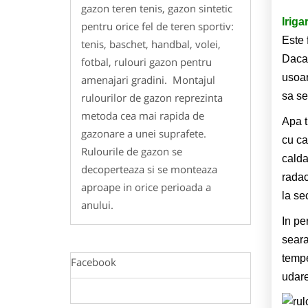
gazon teren tenis, gazon sintetic
Iriga
pentru orice fel de teren sportiv:
Este 
tenis, baschet, handbal, volei,
Daca 
fotbal, rulouri gazon pentru
usoar
amenajari gradini. Montajul
sa se
rulourilor de gazon reprezinta
metoda cea mai rapida de
Apa t
gazonare a unei suprafete.
cu ca
Rulourile de gazon se
calda
decoperteaza si se monteaza
radac
aproape in orice perioada a
la se
anului.
In pe
sear
temp
Facebook
udare