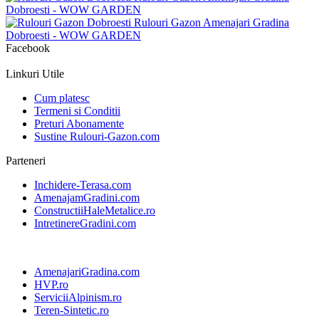
Facebook
Linkuri Utile
Cum platesc
Termeni si Conditii
Preturi Abonamente
Sustine Rulouri-Gazon.com
Parteneri
Inchidere-Terasa.com
AmenajamGradini.com
ConstructiiHaleMetalice.ro
IntretinereGradini.com
AmenajariGradina.com
HVP.ro
ServiciiAlpinism.ro
Teren-Sintetic.ro