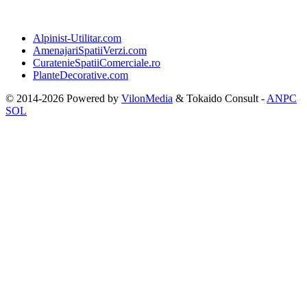
Alpinist-Utilitar.com
AmenajariSpatiiVerzi.com
CuratenieSpatiiComerciale.ro
PlanteDecorative.com
© 2014-2026 Powered by
VilonMedia
&
Tokaido Consult
-
ANPC
SOL