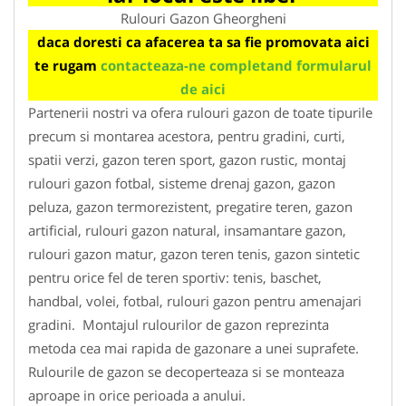
Rulouri Gazon Gheorgheni
daca doresti ca afacerea ta sa fie promovata aici
te rugam
contacteaza-ne completand formularul
de aici
Partenerii nostri va ofera rulouri gazon de toate tipurile
precum si montarea acestora, pentru gradini, curti,
spatii verzi, gazon teren sport, gazon rustic, montaj
rulouri gazon fotbal, sisteme drenaj gazon, gazon
peluza, gazon termorezistent, pregatire teren, gazon
artificial, rulouri gazon natural, insamantare gazon,
rulouri gazon matur, gazon teren tenis, gazon sintetic
pentru orice fel de teren sportiv: tenis, baschet,
handbal, volei, fotbal, rulouri gazon pentru amenajari
gradini. Montajul rulourilor de gazon reprezinta
metoda cea mai rapida de gazonare a unei suprafete.
Rulourile de gazon se decoperteaza si se monteaza
aproape in orice perioada a anului.