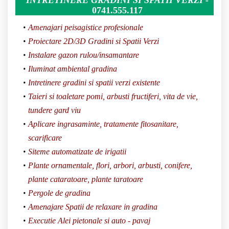
INTRETINERE GRADINI SI SPATII VERZI -
0
741.555.117
Amenajari peisagistice profesionale
Proiectare 2D/3D Gradini si Spatii Verzi
Instalare gazon rulou/insamantare
Iluminat ambiental gradina
Intretinere gradini si spatii verzi existente
Taieri si toaletare pomi, arbusti fructiferi, vita de vie,
tundere gard viu
Aplicare ingrasaminte, tratamente fitosanitare,
scarificare
Siteme automatizate de irigatii
Plante ornamentale, flori, arbori, arbusti, conifere,
plante cataratoare, plante taratoare
Pergole de gradina
Amenajare Spatii de relaxare in gradina
Executie Alei pietonale si auto - pavaj