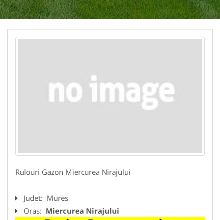
Rulouri Gazon Miercurea Nirajului
Judet:
Mures
Oras:
Miercurea Nirajului