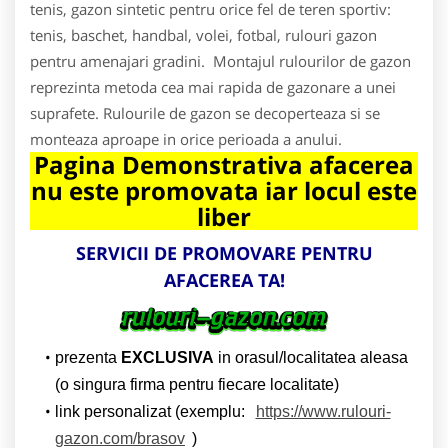
tenis, gazon sintetic pentru orice fel de teren sportiv:
tenis, baschet, handbal, volei, fotbal, rulouri gazon
pentru amenajari gradini. Montajul rulourilor de gazon
reprezinta metoda cea mai rapida de gazonare a unei
suprafete. Rulourile de gazon se decoperteaza si se
monteaza aproape in orice perioada a anului.
Pagina Demonstrativa afacerea
nu este promovata iar locul este
liber
SERVICII DE PROMOVARE PENTRU
AFACEREA TA!
prezenta
EXCLUSIVA
in orasul/localitatea aleasa
(o singura firma pentru fiecare localitate)
link personalizat (exemplu:
https://www.rulouri-
gazon.com/brasov
)