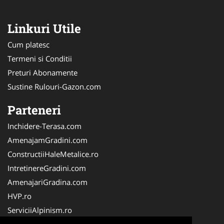
Linkuri Utile
Cum platesc
Termeni si Conditii
Preturi Abonamente
Sustine Rulouri-Gazon.com
Parteneri
Inchidere-Terasa.com
AmenajamGradini.com
ConstructiiHaleMetalice.ro
IntretinereGradini.com
AmenajariGradina.com
HVP.ro
ServiciiAlpinism.ro
Teren-Sintetic.ro