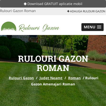
Download GRATUIT aplicatie mobil
Rulouri Gazon Roman
ADAUGA RULOURI GAZON
MENU
RULOURI GAZON
ROMAN
Rulouri Gazon
/
Judet Neamt
/
Roman
/
Rulouri
Gazon Amenajari Roman