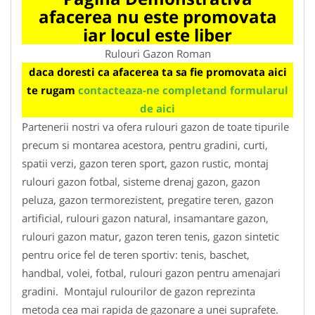
afacerea nu este promovata
iar locul este liber
Rulouri Gazon Roman
daca doresti ca afacerea ta sa fie promovata aici
te rugam
contacteaza-ne completand formularul
de aici
Partenerii nostri va ofera rulouri gazon de toate tipurile
precum si montarea acestora, pentru gradini, curti,
spatii verzi, gazon teren sport, gazon rustic, montaj
rulouri gazon fotbal, sisteme drenaj gazon, gazon
peluza, gazon termorezistent, pregatire teren, gazon
artificial, rulouri gazon natural, insamantare gazon,
rulouri gazon matur, gazon teren tenis, gazon sintetic
pentru orice fel de teren sportiv: tenis, baschet,
handbal, volei, fotbal, rulouri gazon pentru amenajari
gradini. Montajul rulourilor de gazon reprezinta
metoda cea mai rapida de gazonare a unei suprafete.