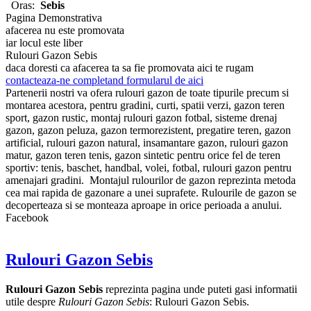
Oras:
Sebis
Pagina Demonstrativa
afacerea nu este promovata
iar locul este liber
Rulouri Gazon Sebis
daca doresti ca afacerea ta sa fie promovata aici te rugam
contacteaza-ne completand formularul de aici
Partenerii nostri va ofera rulouri gazon de toate tipurile precum si
montarea acestora, pentru gradini, curti, spatii verzi, gazon teren
sport, gazon rustic, montaj rulouri gazon fotbal, sisteme drenaj
gazon, gazon peluza, gazon termorezistent, pregatire teren, gazon
artificial, rulouri gazon natural, insamantare gazon, rulouri gazon
matur, gazon teren tenis, gazon sintetic pentru orice fel de teren
sportiv: tenis, baschet, handbal, volei, fotbal, rulouri gazon pentru
amenajari gradini. Montajul rulourilor de gazon reprezinta metoda
cea mai rapida de gazonare a unei suprafete. Rulourile de gazon se
decoperteaza si se monteaza aproape in orice perioada a anului.
Facebook
Rulouri Gazon Sebis
Rulouri Gazon Sebis
reprezinta pagina unde puteti gasi informatii
utile despre
Rulouri Gazon Sebis
: Rulouri Gazon Sebis.