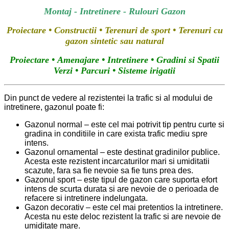
Montaj - Intretinere - Rulouri Gazon
Proiectare • Constructii • Terenuri de sport • Terenuri cu
gazon sintetic sau natural
Proiectare • Amenajare • Intretinere • Gradini si Spatii
Verzi
• Parcuri
•
Sisteme irigatii
Din punct de vedere al rezistentei la trafic si al modului de
intretinere, gazonul poate fi:
Gazonul normal – este cel mai potrivit tip pentru curte si
gradina in conditiile in care exista trafic mediu spre
intens.
Gazonul ornamental – este destinat gradinilor publice.
Acesta este rezistent incarcaturilor mari si umiditatii
scazute, fara sa fie nevoie sa fie tuns prea des.
Gazonul sport – este tipul de gazon care suporta efort
intens de scurta durata si are nevoie de o perioada de
refacere si intretinere indelungata.
Gazon decorativ – este cel mai pretentios la intretinere.
Acesta nu este deloc rezistent la trafic si are nevoie de
umiditate mare.