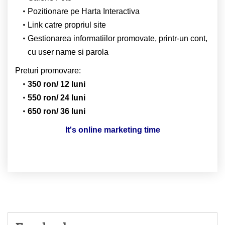
Pozitionare pe Harta Interactiva
Link catre propriul site
Gestionarea informatiilor promovate, printr-un cont,
cu user name si parola
Preturi promovare:
350 ron/ 12 luni
550 ron/ 24 luni
650 ron/ 36 luni
It's online marketing time