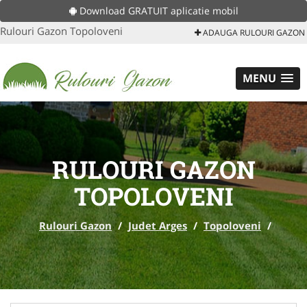
Download GRATUIT aplicatie mobil
Rulouri Gazon Topoloveni
ADAUGA RULOURI GAZON
MENU
RULOURI GAZON
TOPOLOVENI
Rulouri Gazon
/
Judet Arges
/
Topoloveni
/